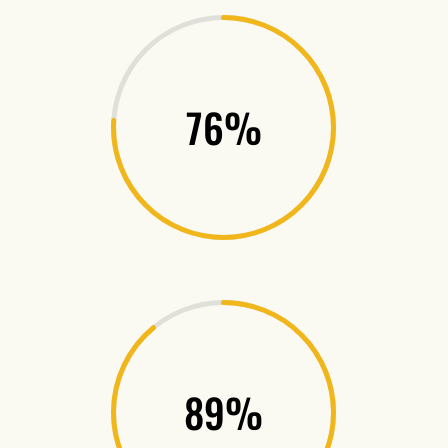
76
%
89
%