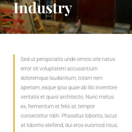
Industry
Sed ut perspiciatis unde omnis iste natus
error sit voluptatem accusantium
doloremque laudantium, totam rem
aperiam, eaque ipsa quae ab illo inventore
veritatis et quasi architecto. Nunc metus
ex, fermentum et felis at, tempor
consectetur nibh. Phasellus lobortis, lacus
at lobortis eleifend, dui eros euismod risus,